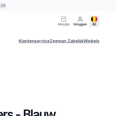
5.00
Mandje
Inloggen
BE
Klantenservice
Zeeman Zakelijk
Winkels
ers - Blauw