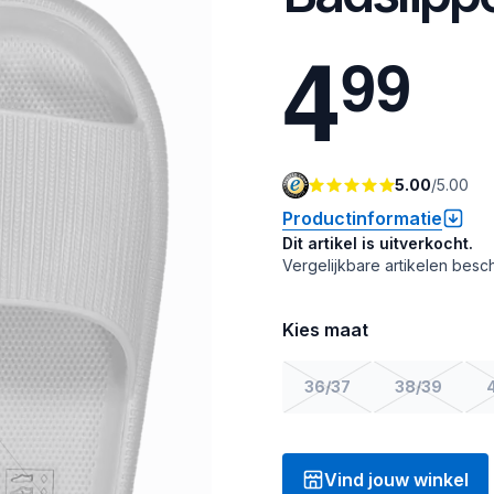
4
9
9
5.00
/
5.00
Productinformatie
Dit artikel is uitverkocht.
Vergelijkbare artikelen besch
Kies maat
36/37
38/39
Vind jouw winkel