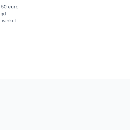
f 50 euro
rgd
e winkel