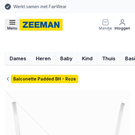
Werkt samen met FairWear
Menu
Mandje
Inloggen
Dames
Heren
Baby
Kind
Thuis
Bas
Terug
Balconette Padded BH - Roze