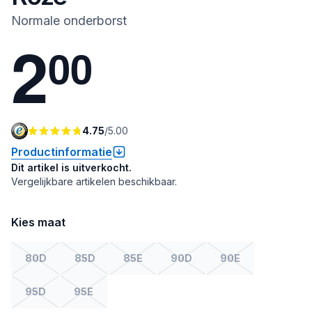
Normale onderborst
2
0
0
4.75
/
5.00
Productinformatie
Dit artikel is uitverkocht.
Vergelijkbare artikelen beschikbaar.
Kies maat
80D
85D
85E
90D
90E
95D
95E