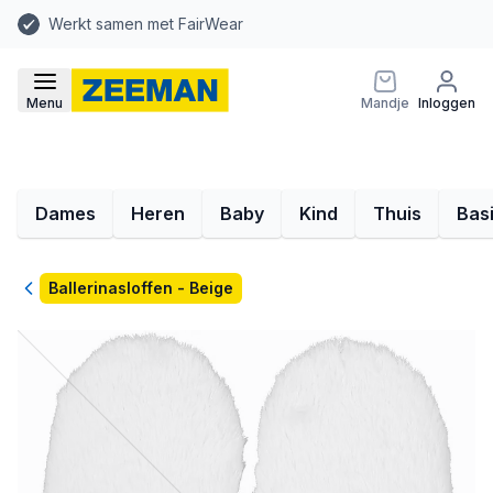
Werkt samen met FairWear
Menu
Mandje
Inloggen
Dames
Heren
Baby
Kind
Thuis
Bas
Terug
Ballerinasloffen - Beige