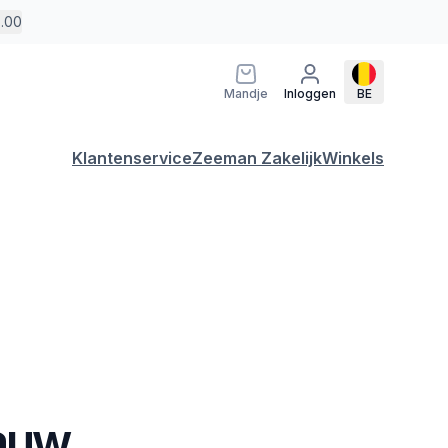
5.00
Mandje
Inloggen
BE
Klantenservice
Zeeman Zakelijk
Winkels
lauw