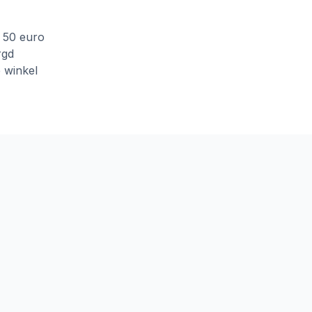
f 50 euro
rgd
e winkel