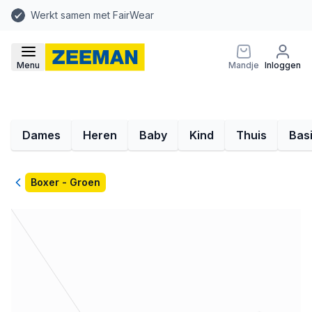
Werkt samen met FairWear
Menu
Mandje
Inloggen
Dames
Heren
Baby
Kind
Thuis
Bas
Terug
Boxer - Groen