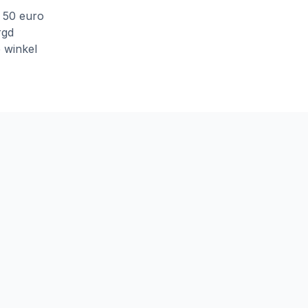
f 50 euro
rgd
e winkel