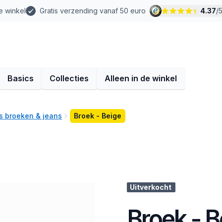
e winkel
Gratis verzending vanaf 50 euro
4.37
/
Basics
Collecties
Alleen in de winkel
 broeken & jeans
Broek - Beige
Uitverkocht
Broek - B