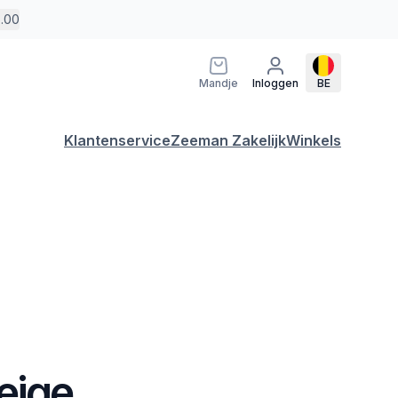
5.00
Mandje
Inloggen
BE
Klantenservice
Zeeman Zakelijk
Winkels
eige