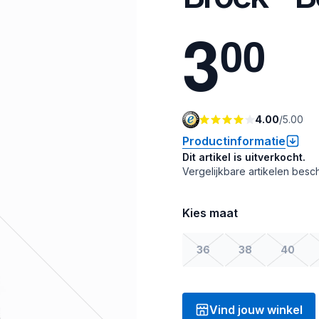
3
0
0
4.00
/
5.00
Productinformatie
Dit artikel is uitverkocht.
Vergelijkbare artikelen besch
Kies maat
36
38
40
Vind jouw winkel