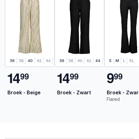
36
38
40
42
44
46
36
38
40
42
44
46
S
M
L
XL
1
4
1
4
9
9
9
9
9
9
9
Broek - Beige
Broek - Zwart
Broek - Zwar
Flared