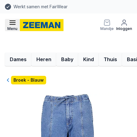
Werkt samen met FairWear
Menu
Mandje
Inloggen
Dames
Heren
Baby
Kind
Thuis
Bas
Terug
Broek - Blauw