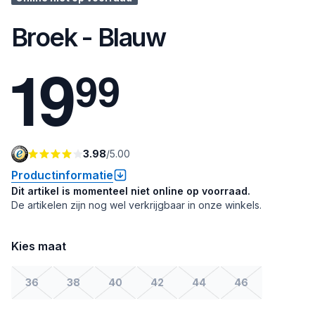
Broek - Blauw
1
9
9
9
3.98
/
5.00
Productinformatie
Dit artikel is momenteel niet online op voorraad.
De artikelen zijn nog wel verkrijgbaar in onze winkels.
Kies maat
36
38
40
42
44
46