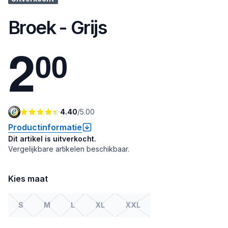
Broek - Grijs
2
0
0
4.40
/
5.00
Productinformatie
Dit artikel is uitverkocht.
Vergelijkbare artikelen beschikbaar.
Kies maat
S
M
L
XL
XXL