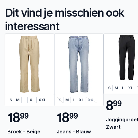
Dit vind je misschien ook
interessant
S
M
L
XL
8
9
9
S
M
L
XL
XXL
S
M
L
XL
XXL
1
8
1
8
9
9
9
9
Joggingbroek
Zwart
Broek - Beige
Jeans - Blauw