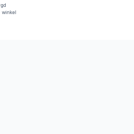
rgd
e winkel