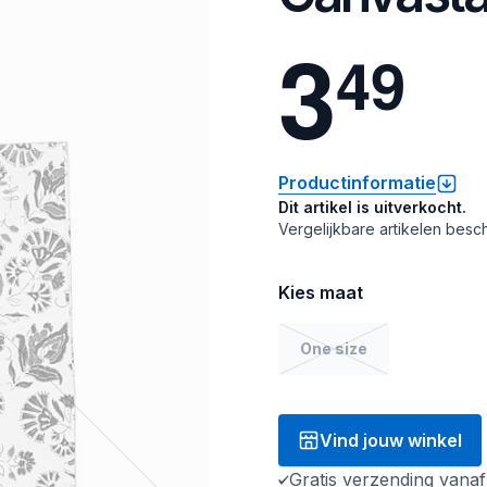
3
4
9
Productinformatie
Dit artikel is uitverkocht.
Vergelijkbare artikelen besch
Kies maat
One size
Vind jouw winkel
Gratis verzending vana