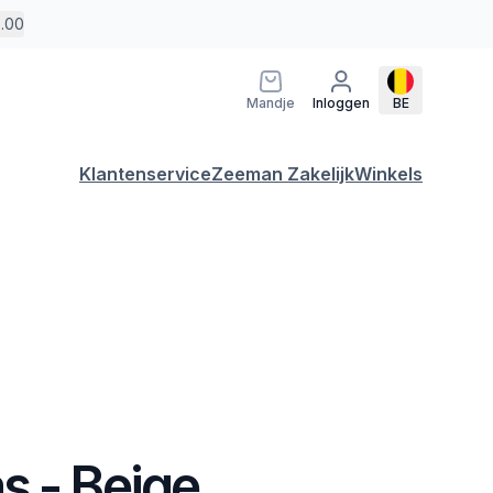
5.00
Mandje
Inloggen
BE
Klantenservice
Zeeman Zakelijk
Winkels
s - Beige