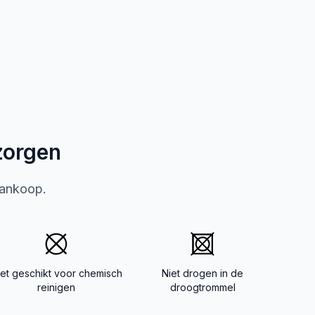
zorgen
aankoop.
iet geschikt voor chemisch
Niet drogen in de
reinigen
droogtrommel