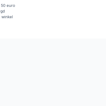
f 50 euro
rgd
e winkel