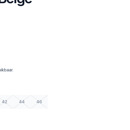
ikbaar.
42
44
46