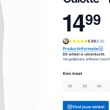
1
4
9
9
5.00
/
5.00
Productinformatie
Dit artikel is uitverkocht.
Vergelijkbare artikelen besch
Kies maat
36
38
40
Vind jouw winkel