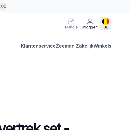
5.00
Mandje
Inloggen
BE
Klantenservice
Zeeman Zakelijk
Winkels
ertrek set -