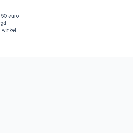
f 50 euro
rgd
e winkel