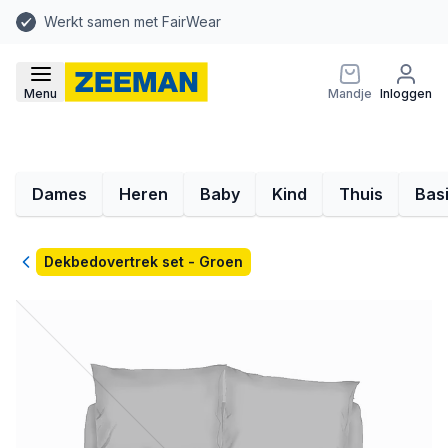
Werkt samen met FairWear
Menu
Mandje
Inloggen
Dames
Heren
Baby
Kind
Thuis
Bas
Terug
Dekbedovertrek set - Groen