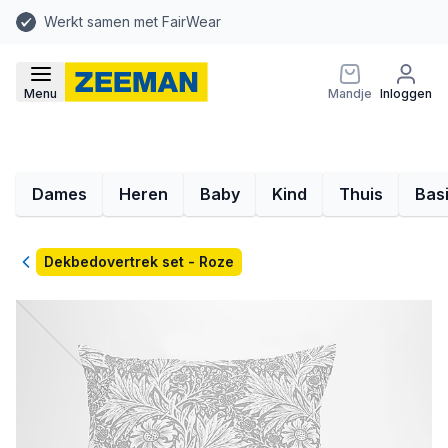
Werkt samen met FairWear
Menu
Mandje
Inloggen
Dames
Heren
Baby
Kind
Thuis
Bas
Terug
Dekbedovertrek set - Roze