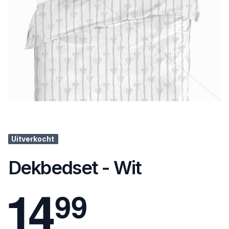
Uitverkocht
Dekbedset - Wit
1
4
9
9