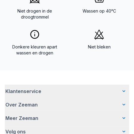
Niet drogen in de
Wassen op 40°C
droogtrommel
Donkere kleuren apart
Niet bleken
wassen en drogen
Klantenservice
Over Zeeman
Veelgestelde vragen
Contact
Meer Zeeman
Wie wij zijn
Bezorgen
Ons verhaal
Betalen
Volg ons
Veiligheidswaarschuwing