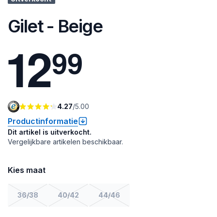
Gilet - Beige
1
2
9
9
4.27
/
5.00
Productinformatie
Dit artikel is uitverkocht.
Vergelijkbare artikelen beschikbaar.
Kies maat
36/38
40/42
44/46