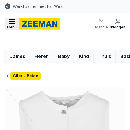
Werkt samen met FairWear
Menu
Mandje
Inloggen
Dames
Heren
Baby
Kind
Thuis
Bas
Terug
Gilet - Beige