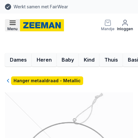
Werkt samen met FairWear
Menu
Mandje
Inloggen
Dames
Heren
Baby
Kind
Thuis
Bas
Terug
Hanger metaaldraad - Metallic