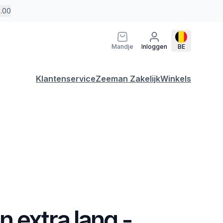
5.00
Mandje
Inloggen
BE
Klantenservice
Zeeman Zakelijk
Winkels
 extra lang -