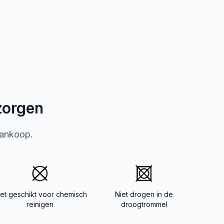
zorgen
aankoop.
iet geschikt voor chemisch
Niet drogen in de
reinigen
droogtrommel