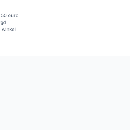
f 50 euro
rgd
e winkel