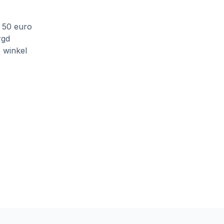
f 50 euro
rgd
e winkel