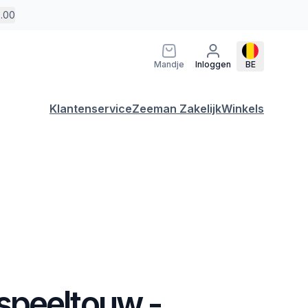
5.00
Mandje
Inloggen
BE
Klantenservice
Zeeman Zakelijk
Winkels
peeltouw -