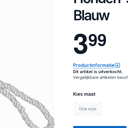
Blauw
3
9
9
Productinformatie
Dit artikel is uitverkocht.
Vergelijkbare artikelen besch
Kies maat
One size