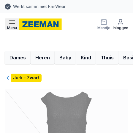
Werkt samen met FairWear
Menu
Mandje
Inloggen
Dames
Heren
Baby
Kind
Thuis
Bas
Terug
Jurk - Zwart