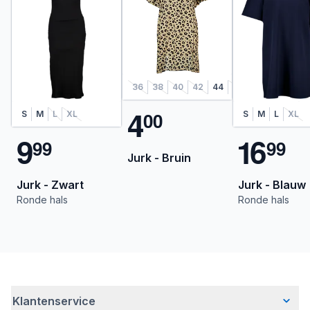
36
38
40
42
44
46
48
4
0
0
S
M
L
XL
S
M
L
XL
9
1
6
9
9
9
9
Jurk - Bruin
Jurk - Zwart
Jurk - Blauw
Ronde hals
Ronde hals
Klantenservice