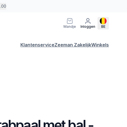
5.00
Mandje
Inloggen
BE
Klantenservice
Zeeman Zakelijk
Winkels
abpaal met bal -