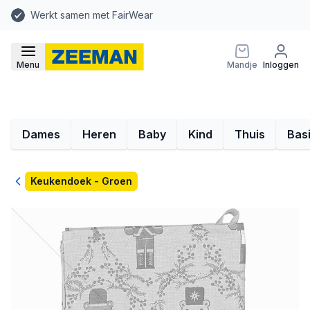
Werkt samen met FairWear
Menu
Mandje
Inloggen
Dames
Heren
Baby
Kind
Thuis
Bas
Terug
Keukendoek - Groen