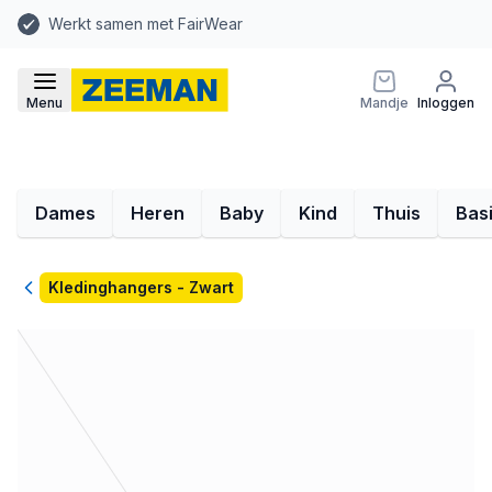
Werkt samen met FairWear
Menu
Mandje
Inloggen
Dames
Heren
Baby
Kind
Thuis
Bas
Terug
Kledinghangers - Zwart