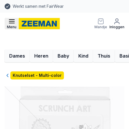
Werkt samen met FairWear
Menu
Mandje
Inloggen
Dames
Heren
Baby
Kind
Thuis
Bas
Terug
Knutselset - Multi-color