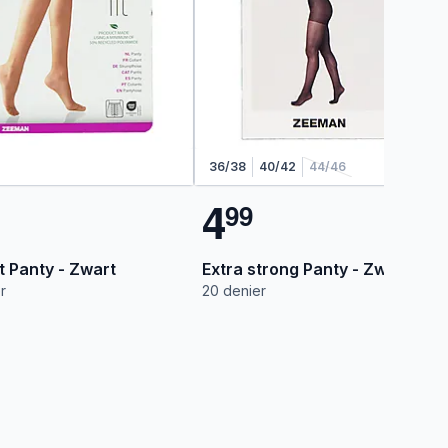
36/38
40/42
44/46
4
9
9
it Panty - Zwart
Extra strong Panty - Zwart
r
20 denier