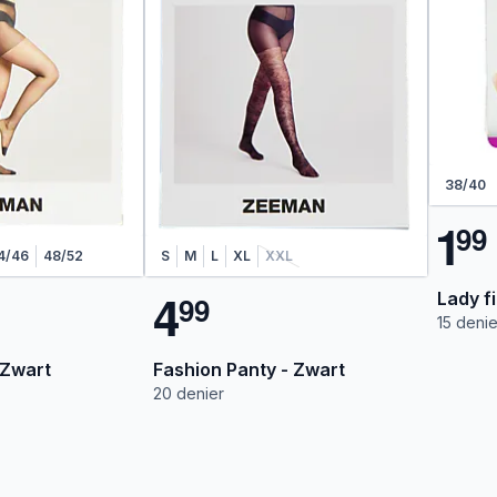
38/40
1
9
9
4/46
48/52
S
M
L
XL
XXL
4
Lady f
9
9
15 denie
 Zwart
Fashion Panty - Zwart
20 denier