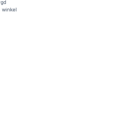
rgd
e winkel