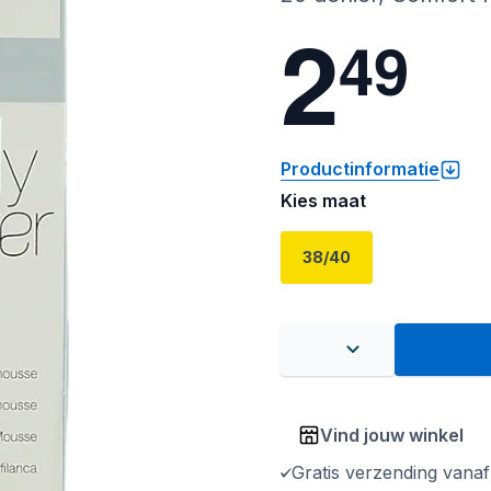
2
4
9
Productinformatie
Kies maat
38/40
Vind jouw winkel
Gratis verzending vana