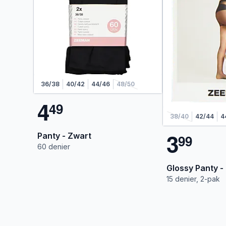
36/38
40/42
44/46
48/50
4
4
9
38/40
42/44
4
3
Panty - Zwart
9
9
60 denier
Glossy Panty -
15 denier, 2-pak