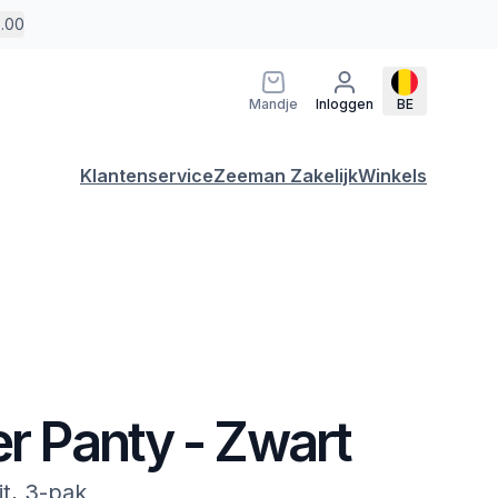
5.00
Mandje
Inloggen
BE
Klantenservice
Zeeman Zakelijk
Winkels
er Panty - Zwart
it, 3-pak