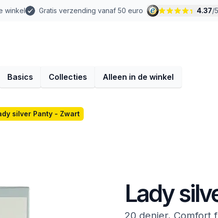
e winkel
Gratis verzending vanaf 50 euro
4.37
/
Basics
Collecties
Alleen in de winkel
ady silver Panty - Zwart
Lady silv
20 denier, Comfort f