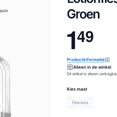
Groen
1
4
9
Productinformatie
Alleen in de winkel
Dit artikel is alleen verkrijgb
Kies maat
One size