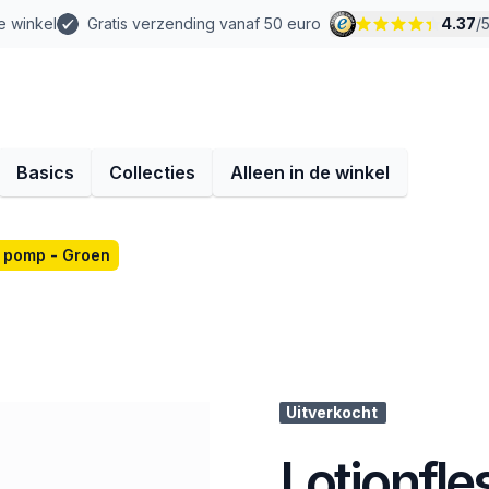
e winkel
Gratis verzending vanaf 50 euro
4.37
/
Basics
Collecties
Alleen in de winkel
t pomp - Groen
Uitverkocht
Lotionfle