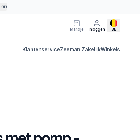
5.00
Mandje
Inloggen
BE
Klantenservice
Zeeman Zakelijk
Winkels
s met pomp -