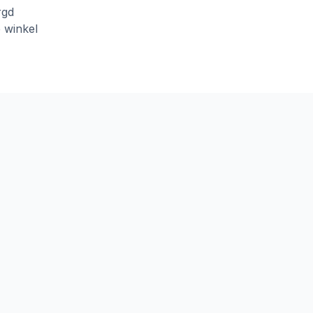
rgd
e winkel