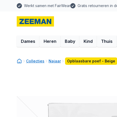
Werkt samen met FairWear
Gratis retourneren in d
Dames
Heren
Baby
Kind
Thuis
Collecties
Najaar
Opblaasbare poef - Beige