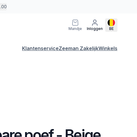
5.00
Mandje
Inloggen
BE
Klantenservice
Zeeman Zakelijk
Winkels
are poef - Beige