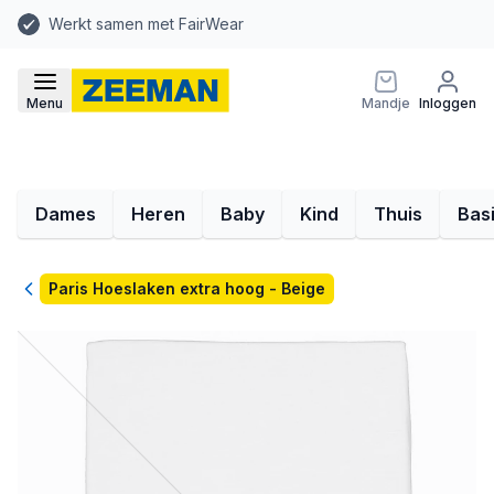
Werkt samen met FairWear
Menu
Mandje
Inloggen
Dames
Heren
Baby
Kind
Thuis
Bas
Terug
Paris Hoeslaken extra hoog - Beige