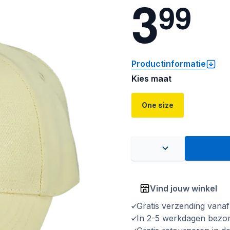
3
9
9
Productinformatie
Kies maat
One size
Vind jouw winkel
Gratis verzending vana
In 2-5 werkdagen bezo