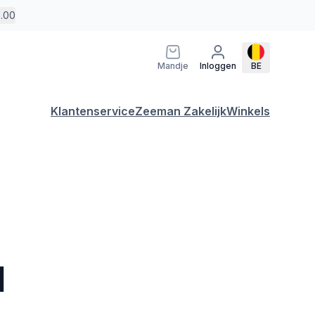
5.00
Mandje
Inloggen
BE
Klantenservice
Zeeman Zakelijk
Winkels
l