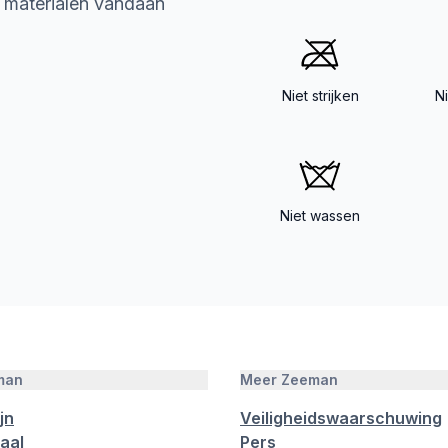
e materialen vandaan
Niet strijken
N
Niet wassen
man
Meer Zeeman
jn
Veiligheidswaarschuwing
aal
Pers