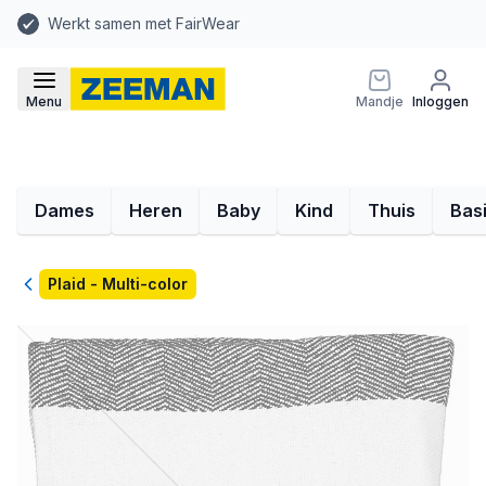
Werkt samen met FairWear
Menu
Mandje
Inloggen
Dames
Heren
Baby
Kind
Thuis
Bas
Terug
Plaid - Multi-color