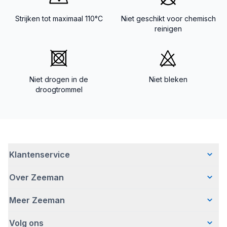
Strijken tot maximaal 110°C
Niet geschikt voor chemisch
reinigen
Niet drogen in de
Niet bleken
droogtrommel
Klantenservice
Over Zeeman
Veelgestelde vragen
Contact
Meer Zeeman
Wie wij zijn
Bezorgen
Ons verhaal
Betalen
Volg ons
Veiligheidswaarschuwing