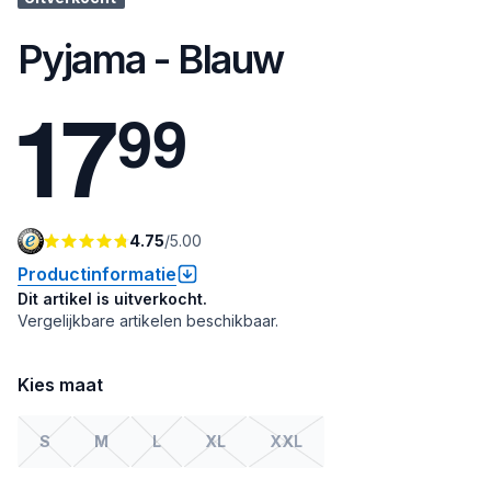
Pyjama - Blauw
1
7
9
9
4.75
/
5.00
Productinformatie
Dit artikel is uitverkocht.
Vergelijkbare artikelen beschikbaar.
Kies maat
S
M
L
XL
XXL