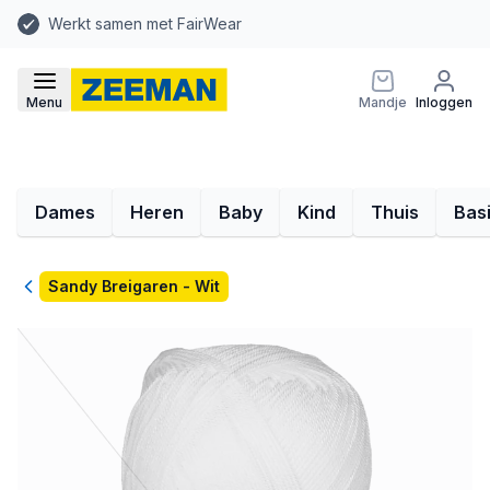
Werkt samen met FairWear
Menu
Mandje
Inloggen
Dames
Heren
Baby
Kind
Thuis
Bas
Terug
Sandy Breigaren - Wit