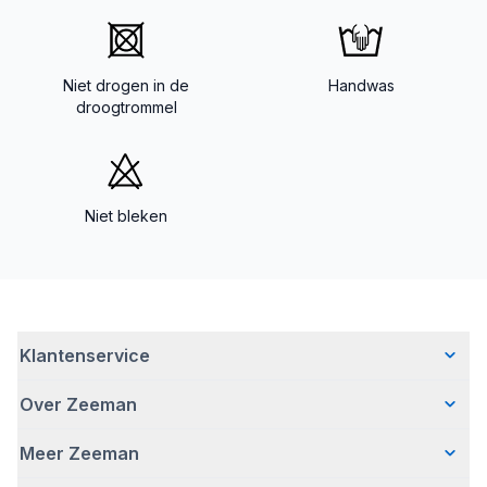
Niet drogen in de
Handwas
droogtrommel
Niet bleken
Klantenservice
Over Zeeman
Veelgestelde vragen
Contact
Meer Zeeman
Wie wij zijn
Bezorgen
Ons verhaal