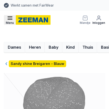
Werkt samen met FairWear
Menu
Mandje
Inloggen
Dames
Heren
Baby
Kind
Thuis
Bas
Terug
Sandy shine Breigaren - Blauw