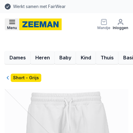
Werkt samen met FairWear
Menu
Mandje
Inloggen
Dames
Heren
Baby
Kind
Thuis
Bas
Terug
Short - Grijs