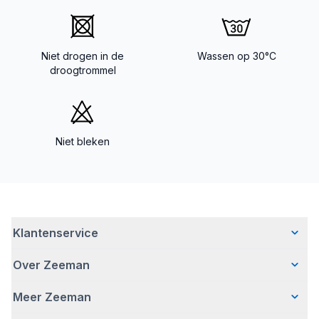
Niet drogen in de
Wassen op 30°C
droogtrommel
Niet bleken
Klantenservice
Over Zeeman
Veelgestelde vragen
Contact
Meer Zeeman
Wie wij zijn
Bezorgen
Ons verhaal