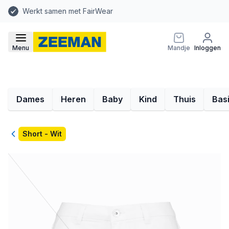
Werkt samen met FairWear
Menu
Mandje
Inloggen
Dames
Heren
Baby
Kind
Thuis
Bas
Terug
Short - Wit