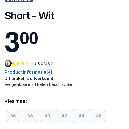
Short - Wit
3
0
0
3.00
/
5.00
Productinformatie
Dit artikel is uitverkocht.
Vergelijkbare artikelen beschikbaar.
Kies maat
36
38
40
42
44
46