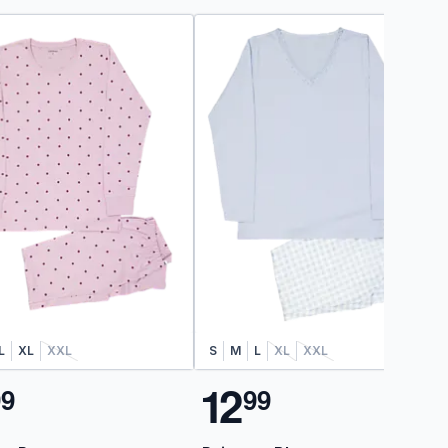
L
XL
XXL
S
M
L
XL
XXL
1
2
9
9
9
9