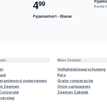
4
Pyjama
9
9
Ronde h
Pyjamashort - Blauw
man
Meer Zeeman
jn
Veiligheidswaarschuwing
aal
Pers
verantwoord ondernemen
Gratis romperactie
ij Zeeman
Onze campagnes
Corporate
Zeeman Zakelijk
verslag