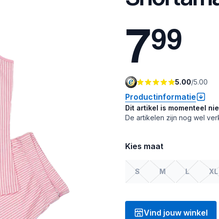
7
9
9
5.00
/
5.00
Productinformatie
Dit artikel is momenteel ni
De artikelen zijn nog wel ver
Kies maat
S
M
L
XL
Vind jouw winkel