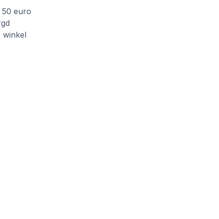
f 50 euro
rgd
e winkel