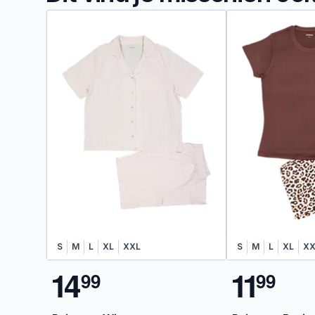
S
M
L
XL
XXL
S
M
L
XL
XX
1
4
1
1
9
9
9
9