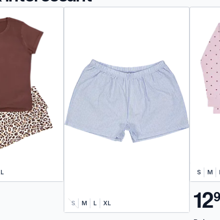
L
S
M
1
2
S
M
L
XL