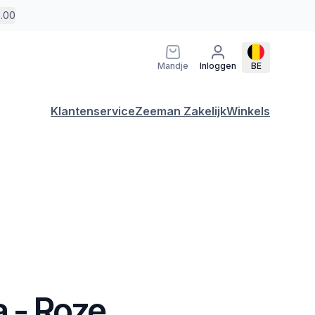
5.00
Mandje
Inloggen
BE
Klantenservice
Zeeman Zakelijk
Winkels
 - Roze