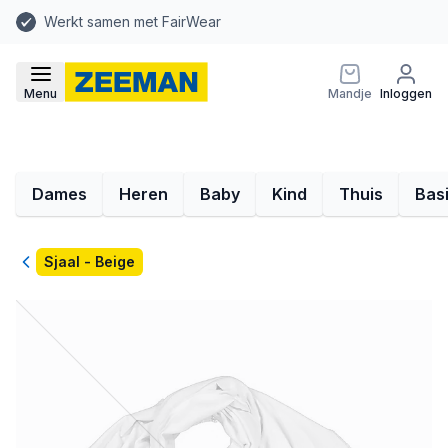
Werkt samen met FairWear
Menu
Mandje
Inloggen
Dames
Heren
Baby
Kind
Thuis
Bas
Terug
Sjaal - Beige