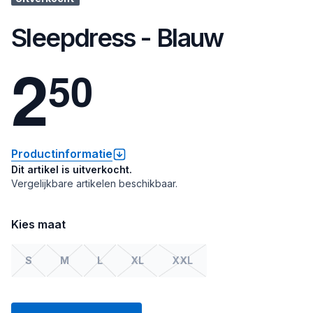
Sleepdress - Blauw
2
5
0
Productinformatie
Dit artikel is uitverkocht.
Vergelijkbare artikelen beschikbaar.
Kies maat
S
M
L
XL
XXL