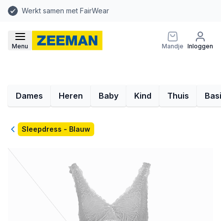
Werkt samen met FairWear
Menu
Mandje
Inloggen
Dames
Heren
Baby
Kind
Thuis
Bas
Terug
Sleepdress - Blauw