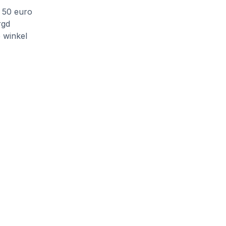
f 50 euro
rgd
e winkel