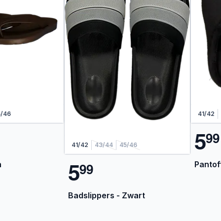
5/46
41/42
5
9
9
41/42
43/44
45/46
5
n
Pantof
9
9
Badslippers - Zwart