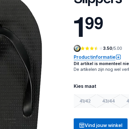
1
9
9
3.50
/
5.00
Productinformatie
Dit artikel is momenteel ni
De artikelen zijn nog wel ver
Kies maat
41/42
43/44
4
Vind jouw winkel