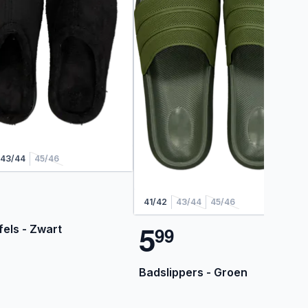
43/44
45/46
41/42
43/44
45/46
5
fels - Zwart
9
9
Badslippers - Groen