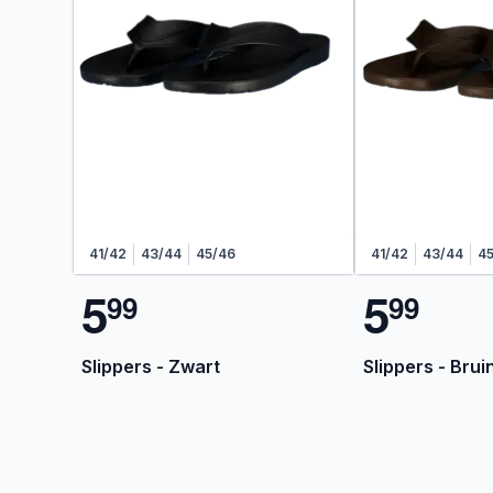
41/42
43/44
45/46
41/42
43/44
4
5
5
9
9
9
9
Slippers - Zwart
Slippers - Brui