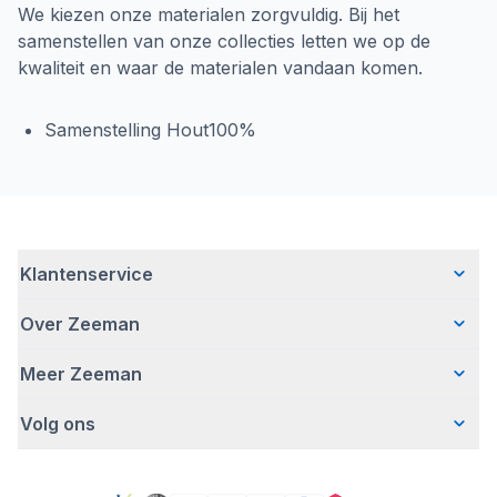
We kiezen onze materialen zorgvuldig. Bij het
samenstellen van onze collecties letten we op de
kwaliteit en waar de materialen vandaan komen.
Samenstelling Hout100%
Klantenservice
Over Zeeman
Veelgestelde vragen
Contact
Meer Zeeman
Wie wij zijn
Bezorgen
Ons verhaal
Betalen
Volg ons
Veiligheidswaarschuwing
Hoe wij verantwoord ondernemen
Retourneren
Pers
Werken bij Zeeman
Garantie
Facebook
Gratis romperactie
Zeeman Corporate
Account