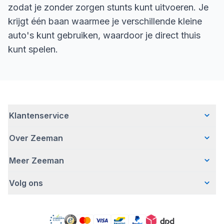
zodat je zonder zorgen stunts kunt uitvoeren. Je
krijgt één baan waarmee je verschillende kleine
auto's kunt gebruiken, waardoor je direct thuis
kunt spelen.
Klantenservice
Over Zeeman
Veelgestelde vragen
Contact
Meer Zeeman
Wie wij zijn
Bezorgen
Ons verhaal
Betalen
Volg ons
Veiligheidswaarschuwing
Hoe wij verantwoord ondernemen
Retourneren
Pers
Werken bij Zeeman
Garantie
Facebook
Gratis romperactie
Zeeman Corporate
Account
Pinterest
Onze campagnes
MVO jaarverslag