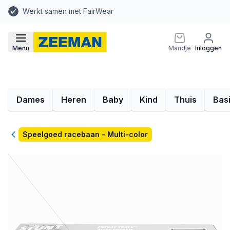
Werkt samen met FairWear
Menu
Mandje
Inloggen
Dames
Heren
Baby
Kind
Thuis
Bas
Terug
Speelgoed racebaan - Multi-color