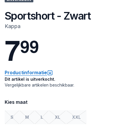
Sportshort - Zwart
Kappa
7
9
9
Productinformatie
Dit artikel is uitverkocht.
Vergelijkbare artikelen beschikbaar.
Kies maat
S
M
L
XL
XXL