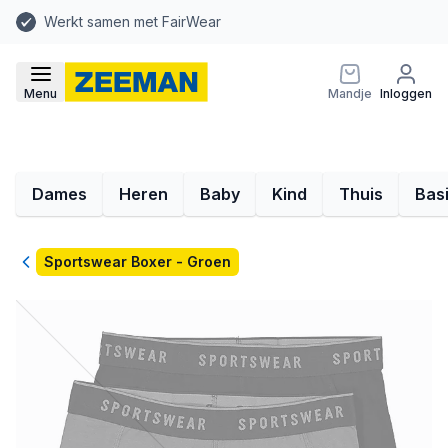
Werkt samen met FairWear
Menu
Mandje
Inloggen
Dames
Heren
Baby
Kind
Thuis
Bas
Terug
Sportswear Boxer - Groen