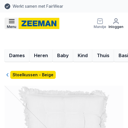
Werkt samen met FairWear
Menu
Mandje
Inloggen
Dames
Heren
Baby
Kind
Thuis
Bas
Terug
Stoelkussen - Beige