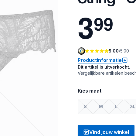
3
9
9
5.00
/
5.00
Productinformatie
Dit artikel is uitverkocht.
Vergelijkbare artikelen besch
Kies maat
S
M
L
XL
Vind jouw winkel