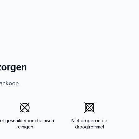
zorgen
aankoop.
iet geschikt voor chemisch
Niet drogen in de
reinigen
droogtrommel