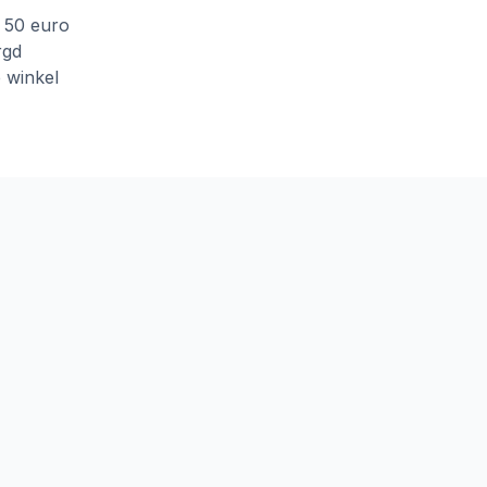
f 50 euro
rgd
e winkel