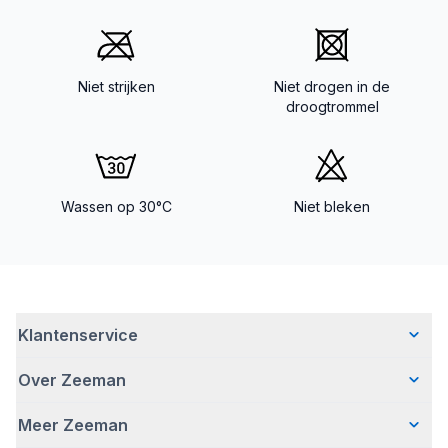
Niet strijken
Niet drogen in de
droogtrommel
Wassen op 30°C
Niet bleken
Klantenservice
Over Zeeman
Veelgestelde vragen
Contact
Meer Zeeman
Wie wij zijn
Bezorgen