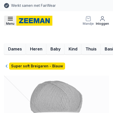
Werkt samen met FairWear
Menu
Mandje
Inloggen
Dames
Heren
Baby
Kind
Thuis
Bas
Terug
Super soft Breigaren - Blauw