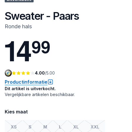
Sweater - Paars
Ronde hals
1
4
9
9
4.00
/
5.00
Productinformatie
Dit artikel is uitverkocht.
Vergelijkbare artikelen beschikbaar.
Kies maat
XS
S
M
L
XL
XXL