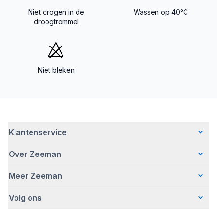
Niet drogen in de
Wassen op 40°C
droogtrommel
Niet bleken
Klantenservice
Over Zeeman
Veelgestelde vragen
Contact
Meer Zeeman
Wie wij zijn
Bezorgen
Ons verhaal
Betalen
Volg ons
Veiligheidswaarschuwing
Hoe wij verantwoord ondernemen
Retourneren
Pers
Werken bij Zeeman
Garantie