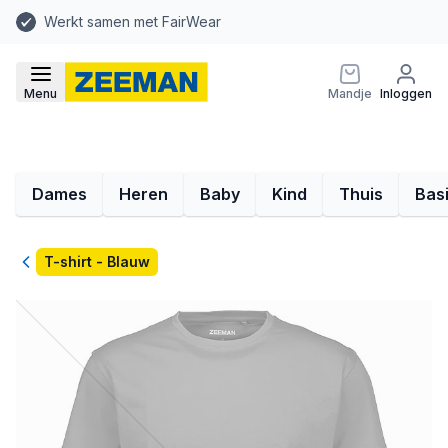
Werkt samen met FairWear
Menu
Mandje
Inloggen
Dames
Heren
Baby
Kind
Thuis
Bas
Terug
T-shirt - Blauw