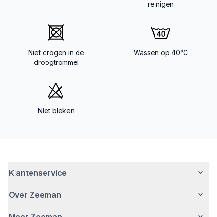
reinigen
Niet drogen in de
Wassen op 40°C
droogtrommel
Niet bleken
Klantenservice
Over Zeeman
Veelgestelde vragen
Contact
Meer Zeeman