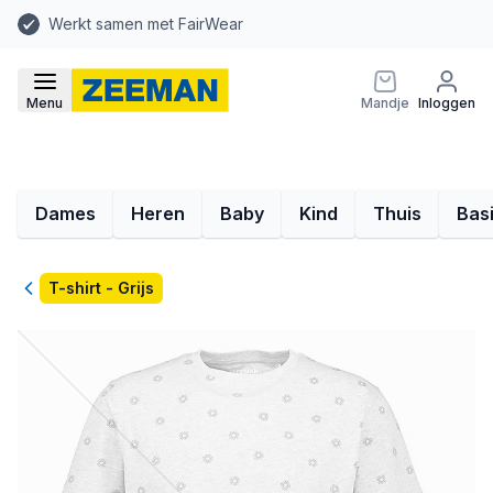
Werkt samen met FairWear
Menu
Mandje
Inloggen
Dames
Heren
Baby
Kind
Thuis
Bas
Terug
T-shirt - Grijs