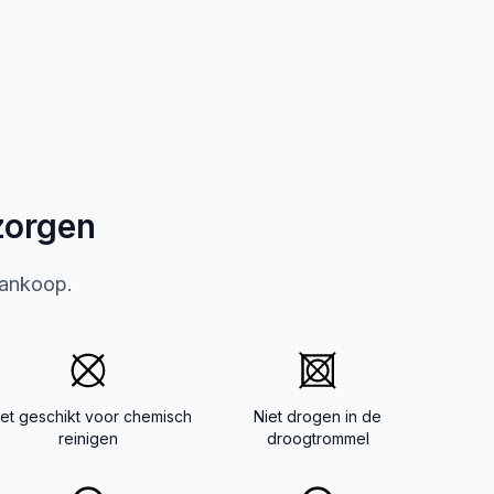
zorgen
aankoop.
iet geschikt voor chemisch
Niet drogen in de
reinigen
droogtrommel