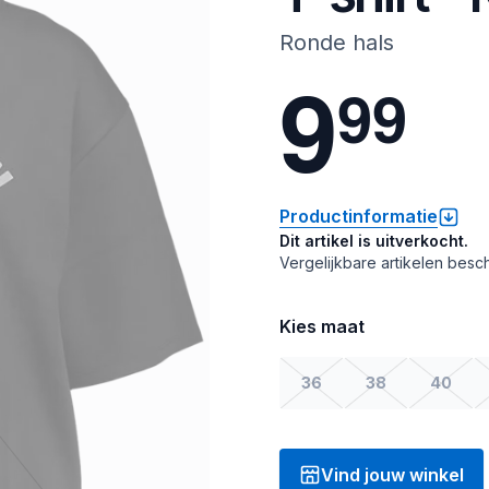
Ronde hals
9
9
9
Productinformatie
Dit artikel is uitverkocht.
Vergelijkbare artikelen besch
Kies maat
36
38
40
Vind jouw winkel