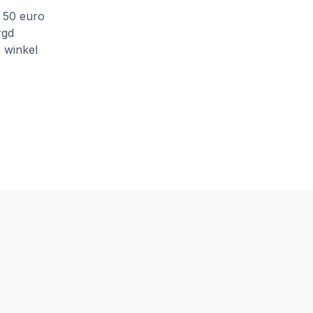
f 50 euro
rgd
e winkel