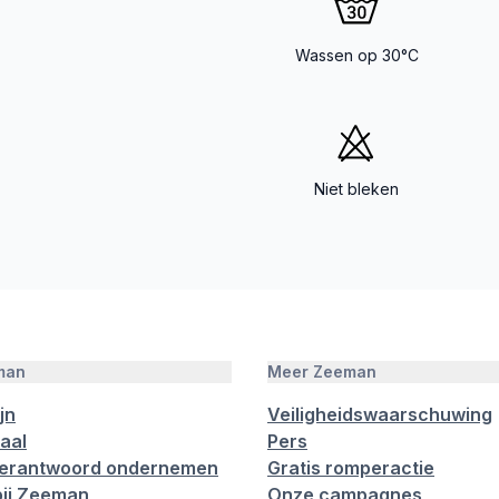
Wassen op 30°C
Niet bleken
man
Meer Zeeman
jn
Veiligheidswaarschuwing
aal
Pers
verantwoord ondernemen
Gratis romperactie
ij Zeeman
Onze campagnes