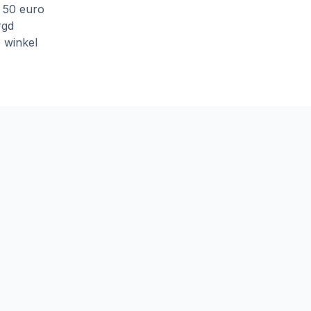
f 50 euro
rgd
e winkel