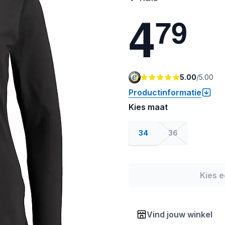
4
7
9
5.00
/
5.00
Productinformatie
Kies maat
34
36
Kies 
Vind jouw winkel