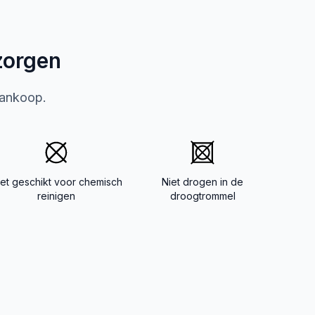
zorgen
aankoop.
iet geschikt voor chemisch
Niet drogen in de
reinigen
droogtrommel