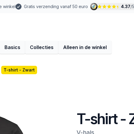
e winkel
Gratis verzending vanaf 50 euro
4.37
/
Basics
Collecties
Alleen in de winkel
T-shirt - Zwart
T-shirt -
V-hals