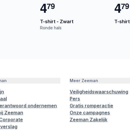
4
4
7
9
7
9
T-shirt - Zwart
T-shirt
Ronde hals
man
Meer Zeeman
jn
Veiligheidswaarschuwing
aal
Pers
verantwoord ondernemen
Gratis romperactie
ij Zeeman
Onze campagnes
Corporate
Zeeman Zakelijk
verslag